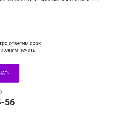
стро ответим срок
ыполним печать.
ЧАТИ
ну
5-56