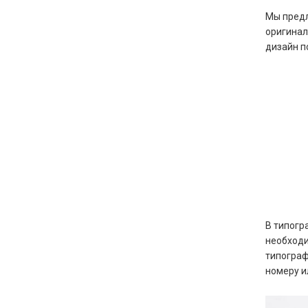
Мы предл
оригинал
дизайн п
В типогр
необходи
типограф
номеру и