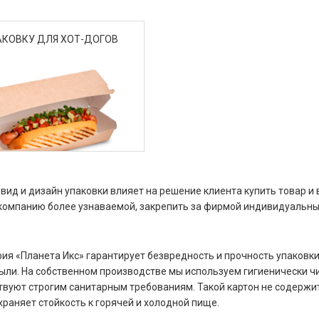
АКОВКУ ДЛЯ ХОТ-ДОГОВ
вид и дизайн упаковки влияет на решение клиента купить товар и 
компанию более узнаваемой, закрепить за фирмой индивидуальны
ия «Планета Икс» гарантирует безвредность и прочность упаковки
пыли. На собственном производстве мы используем гигиенически ч
твуют строгим санитарным требованиям. Такой картон не содержит
храняет стойкость к горячей и холодной пище.